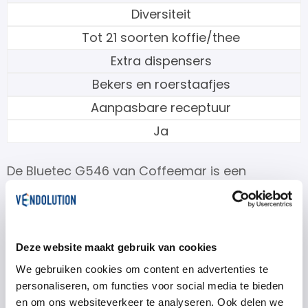
Diversiteit
Tot 21 soorten koffie/thee
Extra dispensers
Bekers en roerstaafjes
Aanpasbare receptuur
Ja
De Bluetec G546 van Coffeemar is een
veelzijdige koffiemachine die perfect inspeelt
op de behoeften van de moderne
koffieliefhebber. Deze vendingmachine beschikt
Deze website maakt gebruik van cookies
over geavanceerde functies, zoals een
We gebruiken cookies om content en advertenties te
drukregelaar in de koffiezet module die voor
personaliseren, om functies voor social media te bieden
een constante hoge druk zorgt en een
en om ons websiteverkeer te analyseren. Ook delen we