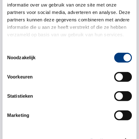
informatie over uw gebruik van onze site met onze
antischuimsysteem dat suiker direct toevoegt
partners voor social media, adverteren en analyse. Deze
voor de perfecte smaakbalans. Doordat het
partners kunnen deze gegevens combineren met andere
verwarmingselement in de aluminium boiler
informatie die u aan ze heeft verstrekt of die ze hebben
verzameld op basis van uw gebruik van hun services.
verwerkt zit, komt het niet direct in contact met
water wat kalkaanslag voorkomt. Bovendien
Toestemmingsselectie
maakt de motorische waterverdeler het
Noodzakelijk
systeem efficiënter en vereist het minder
onderhoud.
Voorkeuren
Statistieken
Opties
Marketing
1-2 zelfvoedende watertanks van 25 liter
Mogelijk als master-automaat