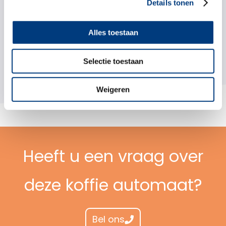
Details tonen
Machine beheer op afstand
Anti-kalk/anti-smaak waterfilter
Alles toestaan
Kaart- en biljetlezer
Extra scherm voor weergave samenstelling
Selectie toestaan
en video’s
Weigeren
Heeft u een vraag over
deze koffie automaat?
Bel ons