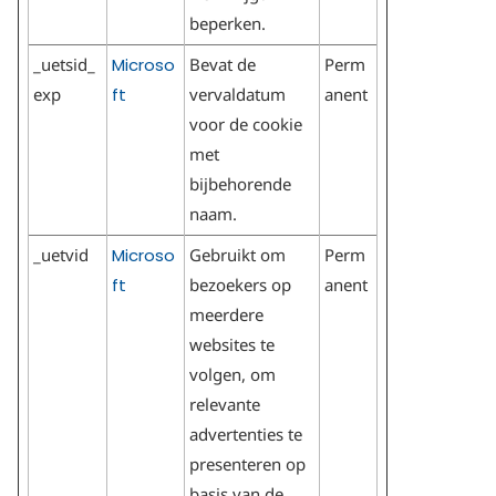
beperken.
_uetsid_
Microso
Bevat de
Perm
exp
ft
vervaldatum
anent
voor de cookie
met
bijbehorende
naam.
_uetvid
Microso
Gebruikt om
Perm
ft
bezoekers op
anent
meerdere
websites te
volgen, om
relevante
advertenties te
presenteren op
basis van de