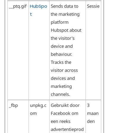
__ptq.gif
HubSpo
Sends data to
Sessie
t
the marketing
platform
Hubspot about
the visitor's
device and
behaviour.
Tracks the
visitor across
devices and
marketing
channels.
_fbp
unpkg.c
Gebruikt door
3
om
Facebook om
maan
een reeks
den
advertentieprod