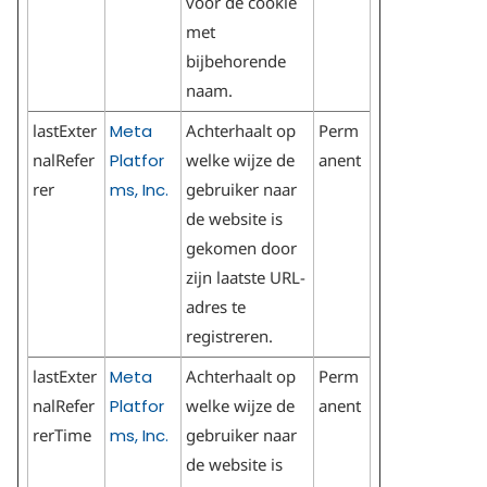
voor de cookie
met
bijbehorende
naam.
lastExter
Meta
Achterhaalt op
Perm
nalRefer
Platfor
welke wijze de
anent
rer
ms, Inc.
gebruiker naar
de website is
gekomen door
zijn laatste URL-
adres te
registreren.
lastExter
Meta
Achterhaalt op
Perm
nalRefer
Platfor
welke wijze de
anent
rerTime
ms, Inc.
gebruiker naar
de website is