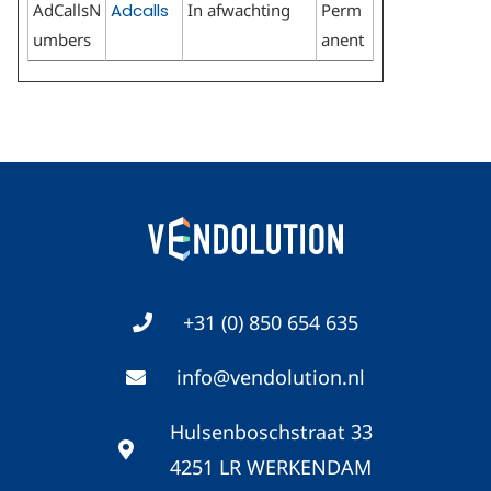
AdCallsN
Adcalls
In afwachting
Perm
umbers
anent
+31 (0) 850 654 635
info@vendolution.nl
Hulsenboschstraat 33
4251 LR WERKENDAM