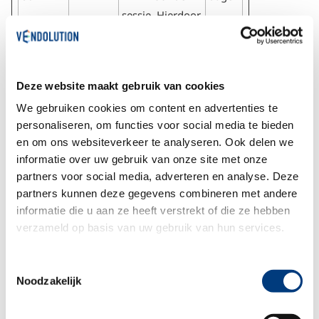
sessie. Hierdoor
kan de website
voor statistische
doeleinden
Deze website maakt gebruik van cookies
gegevens over
We gebruiken cookies om content en advertenties te
bezoekersgedra
personaliseren, om functies voor social media te bieden
g verkrijgen.
en om ons websiteverkeer te analyseren. Ook delen we
pageVie
vendolut
Deze cookie
30
informatie over uw gebruik van onze site met onze
wCount
ion.nl
wordt gebruikt
dagen
partners voor social media, adverteren en analyse. Deze
partners kunnen deze gegevens combineren met andere
om de
informatie die u aan ze heeft verstrekt of die ze hebben
frequentie van
verzameld op basis van uw gebruik van hun services.
bezoeken te
identificeren en
Toestemmingsselectie
vast te stellen
Noodzakelijk
hoe lang een
bezoeker op de