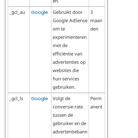
en.
_gcl_au
Google
Gebruikt door
3
Google AdSense
maan
om te
den
experimenteren
met de
efficiëntie van
advertenties op
websites die
hun services
gebruiken.
_gcl_ls
Google
Volgt de
Perm
conversie-rate
anent
tussen de
gebruiker en de
advertentiebann