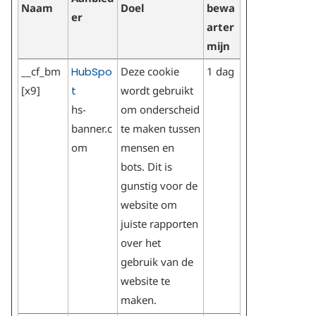
Naam
Doel
bewa
er
arter
mijn
__cf_bm
HubSpo
Deze cookie
1 dag
[x9]
t
wordt gebruikt
hs-
om onderscheid
banner.c
te maken tussen
om
mensen en
bots. Dit is
gunstig voor de
website om
juiste rapporten
over het
gebruik van de
website te
maken.