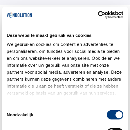
Drogisterij automaat
kopen of huren?
Deze website maakt gebruik van cookies
We gebruiken cookies om content en advertenties te
personaliseren, om functies voor social media te bieden
en om ons websiteverkeer te analyseren. Ook delen we
Het aanschaffen van een drogisterij
informatie over uw gebruik van onze site met onze
automaat voelt misschien als een grote stap.
partners voor social media, adverteren en analyse. Deze
Hoe werkt zo’n machine precies? Zullen
partners kunnen deze gegevens combineren met andere
informatie die u aan ze heeft verstrekt of die ze hebben
klanten er gebruik van maken? En is de locatie
verzameld op basis van uw gebruik van hun services.
wel geschikt? Met onze FlexStart-oplossing
kunt u de camping automaat eerst zes
Toestemmingsselectie
Noodzakelijk
maanden huren. Tijdens deze periode betaalt
u huur en ontdekt u hoe vending op uw