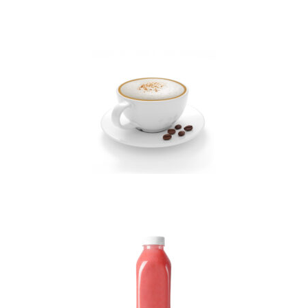
Frisdrank
Koffie/thee