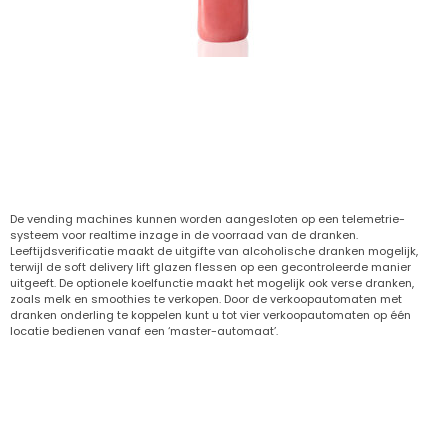
Smoothie
Volledig in te stellen op uw wensen
De vending machines kunnen worden aangesloten op een telemetrie-
systeem voor realtime inzage in de voorraad van de dranken.
Leeftijdsverificatie maakt de uitgifte van alcoholische dranken mogelijk,
terwijl de soft delivery lift glazen flessen op een gecontroleerde manier
uitgeeft. De optionele koelfunctie maakt het mogelijk ook verse dranken,
zoals melk en smoothies te verkopen. Door de verkoopautomaten met
dranken onderling te koppelen kunt u tot vier verkoopautomaten op één
locatie bedienen vanaf een ‘master-automaat’.
Vending oplossingen voor elke locatie