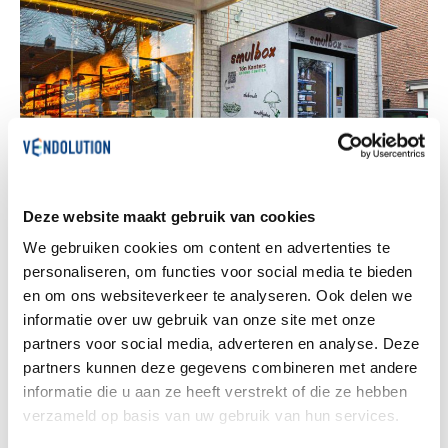
Deze website maakt gebruik van cookies
We gebruiken cookies om content en advertenties te
personaliseren, om functies voor social media te bieden
Salade- automaat
en om ons websiteverkeer te analyseren. Ook delen we
informatie over uw gebruik van onze site met onze
partners voor social media, adverteren en analyse. Deze
Gezond genieten dankzij Ton Kanters. De ‘smulboxen’ zijn gevuld met
onder andere salades, wraps, soepen en toetjes.
partners kunnen deze gegevens combineren met andere
informatie die u aan ze heeft verstrekt of die ze hebben
verzameld op basis van uw gebruik van hun services.