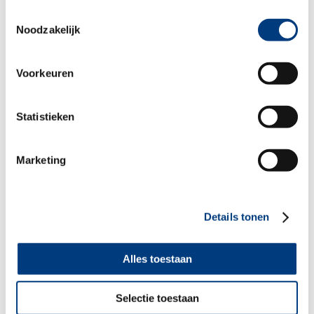
Toestemmingsselectie
Noodzakelijk
Meer informatie of advies nodig?
Neem contact op
Voorkeuren
Statistieken
Marketing
Details tonen
Alles toestaan
Selectie toestaan